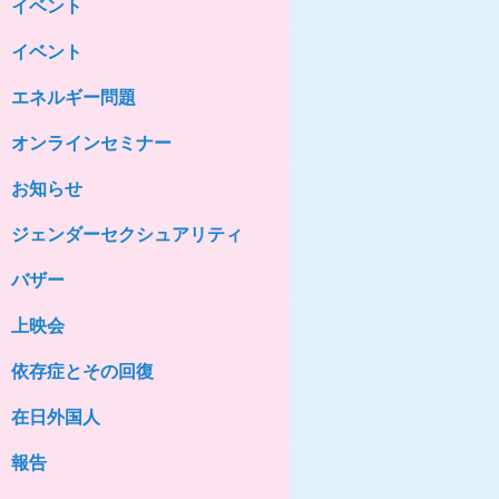
イベント
女性の家HELP ネットワークニュー
ス No.85
イベント
女性の家HELP ネットワークニュー
ス No.84
エネルギー問題
女性の家HELP ネットワークニュー
ス No.83
オンラインセミナー
女性の家HELP ネットワークニュー
ス No.82
お知らせ
女性の家HELP ネットワークニュー
ジェンダーセクシュアリティ
ス No.81
バザー
女性の家HELP ネットワークニュー
ス No.80
上映会
女性の家HELP ネットワークニュー
ス No.79
依存症とその回復
女性の家HELP ネットワークニュー
ス No.78
在日外国人
女性の家HELP ネットワークニュー
報告
ス No.77