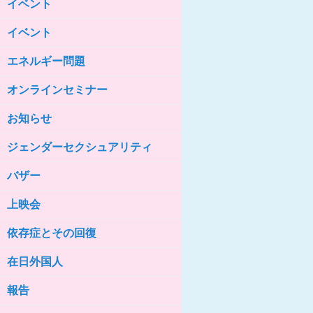
イベント
女性の家HELP ネットワークニュー
ス No.85
イベント
女性の家HELP ネットワークニュー
ス No.84
エネルギー問題
女性の家HELP ネットワークニュー
ス No.83
オンラインセミナー
女性の家HELP ネットワークニュー
ス No.82
お知らせ
女性の家HELP ネットワークニュー
ジェンダーセクシュアリティ
ス No.81
バザー
女性の家HELP ネットワークニュー
ス No.80
上映会
女性の家HELP ネットワークニュー
ス No.79
依存症とその回復
女性の家HELP ネットワークニュー
ス No.78
在日外国人
女性の家HELP ネットワークニュー
報告
ス No.77