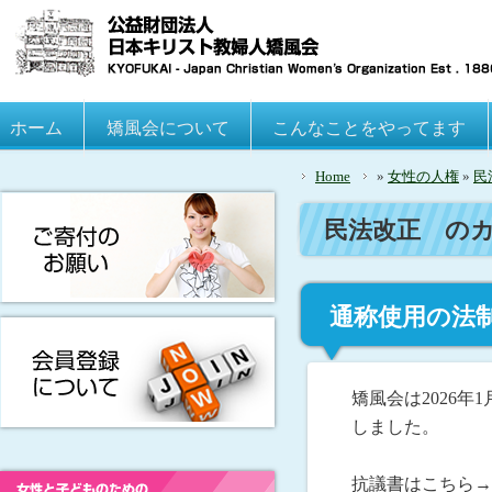
Main menu
ホーム
Skip to primary content
Skip to secondary content
矯風会について
こんなことをやってます
Home
»
女性の人権
»
民
民法改正
のカ
通称使用の法
矯風会は2026
しました。
抗議書はこちら→