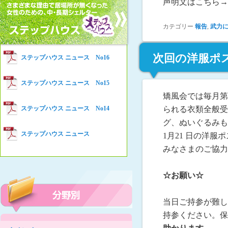
声明文はこちら
女性の家HELP ネットワークニュー
Women’s Shelter HELP News No78
ス No.94
カテゴリー
報告
,
武力
女性の家HELP ネットワークニュー
Women’s Shelter HELP News No76
ス No.93
女性の家HELP ネットワークニュー
次回の洋服ポスト
Women’s Shelter HELP News No75
ステップハウス ニュース No16
ス No.92
女性の家HELP ネットワークニュー
Women’s Shelter HELP News
ステップハウス ニュース No15
ス No.91
矯風会では毎月第
女性の家HELP ネットワークニュー
られる衣類全般受
ステップハウス ニュース No14
ス No.90
グ、ぬいぐるみも
女性の家HELP ネットワークニュー
ステップハウス ニュース
1月21 日の洋服
ス No.89
みなさまのご協力
女性の家HELP ネットワークニュー
ス No.88
☆お願い☆
女性の家HELP ネットワークニュー
ス No.87
当日ご持参が難し
女性の家HELP ネットワークニュー
ス No.86
持参ください。保