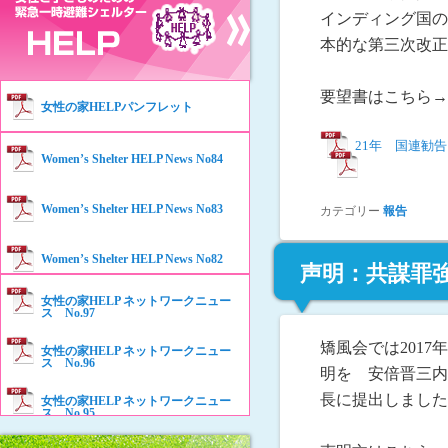
インディング国の
本的な第三次改正
要望書はこちら
女性の家HELPパンフレット
21年 国連勧
Women’s Shelter HELP News No84
ダウンロード
Women’s Shelter HELP News No83
カテゴリー
報告
Women’s Shelter HELP News No82
声明：共謀罪
女性の家HELP ネットワークニュー
Women’s Shelter HELP News No81
ス No.97
矯風会では201
女性の家HELP ネットワークニュー
Women’s Shelter HELP News No80
ス No.96
明を 安倍晋三内
長に提出しました
女性の家HELP ネットワークニュー
Women’s Shelter HELP News No79
ス No.95