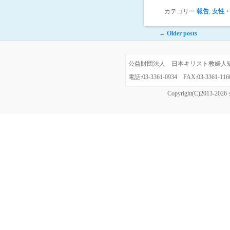
カテゴリー
報告
,
女性
Post navigation
←
Older posts
公益財団法人 日本キリスト教婦人矯風会
電話:03-3361-0934 FAX:03-3361
Copyright(C)20