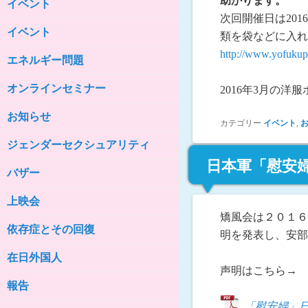
助かります。
イベント
女性の家HELP ネットワークニュー
ス No.85
次回開催日は201
イベント
類を袋などに入
女性の家HELP ネットワークニュー
ス No.84
http://www.yofukupo
エネルギー問題
女性の家HELP ネットワークニュー
ス No.83
オンラインセミナー
2016年3月の洋服
女性の家HELP ネットワークニュー
ス No.82
お知らせ
カテゴリー
イベント
,
女性の家HELP ネットワークニュー
ジェンダーセクシュアリティ
ス No.81
日本軍「慰安
バザー
女性の家HELP ネットワークニュー
ス No.80
上映会
女性の家HELP ネットワークニュー
矯風会は２０１６
ス No.79
依存症とその回復
明を発表し、安部
女性の家HELP ネットワークニュー
ス No.78
在日外国人
声明はこちら→
女性の家HELP ネットワークニュー
報告
ス No.77
「慰安婦」日韓