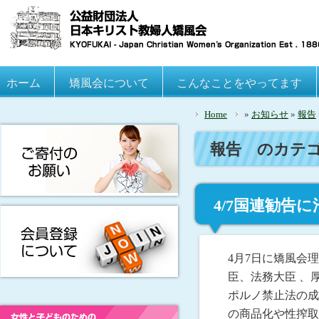
Main menu
ホーム
Skip to primary content
Skip to secondary content
矯風会について
こんなことをやってます
Home
»
お知らせ
»
報告
報告
のカテゴ
4/7国連勧告
を求める要望
4月7日に矯風会
臣、法務大臣 、
ポルノ禁止法の成
の商品化や性搾取