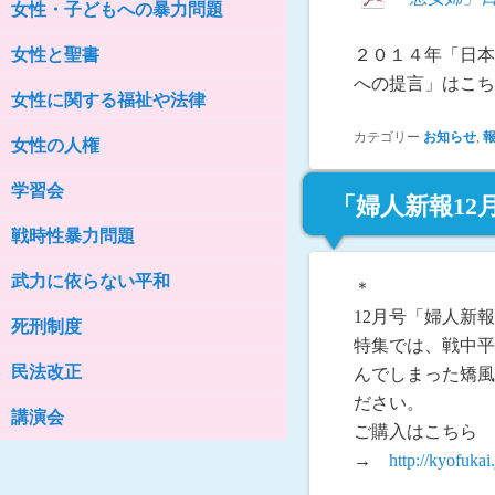
女性・子どもへの暴力問題
女性の家HELP ネットワークニュー
ス No.76
女性と聖書
２０１４年「日本
への提言」はこ
女性に関する福祉や法律
カテゴリー
お知らせ
,
女性の人権
学習会
「婦人新報1
戦時性暴力問題
武力に依らない平和
＊
12月号「婦人新
死刑制度
特集では、戦中平
民法改正
んでしまった矯風
ださい。
講演会
ご購入はこちら
→
http://kyofukai