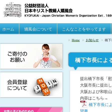
Main menu
ホーム
Skip to primary content
Skip to secondary content
矯風会について
こんなことをやってます
Home
お知らせ
橋下
橋下市長によ
し、撤回と謝
提出橋下市長「慰
大阪市長に提出し
大阪および和歌山
内容はこちら→
橋下市長に
望書