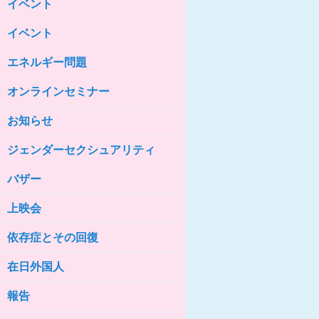
イベント
女性の家HELP ネットワークニュー
ス No.85
イベント
女性の家HELP ネットワークニュー
ス No.84
エネルギー問題
女性の家HELP ネットワークニュー
ス No.83
オンラインセミナー
女性の家HELP ネットワークニュー
ス No.82
お知らせ
女性の家HELP ネットワークニュー
ジェンダーセクシュアリティ
ス No.81
バザー
女性の家HELP ネットワークニュー
ス No.80
上映会
女性の家HELP ネットワークニュー
ス No.79
依存症とその回復
女性の家HELP ネットワークニュー
ス No.78
在日外国人
女性の家HELP ネットワークニュー
報告
ス No.77