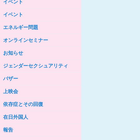
イベント
女性の家HELP ネットワークニュー
ス No.85
イベント
女性の家HELP ネットワークニュー
ス No.84
エネルギー問題
女性の家HELP ネットワークニュー
ス No.83
オンラインセミナー
女性の家HELP ネットワークニュー
ス No.82
お知らせ
女性の家HELP ネットワークニュー
ジェンダーセクシュアリティ
ス No.81
バザー
女性の家HELP ネットワークニュー
ス No.80
上映会
女性の家HELP ネットワークニュー
ス No.79
依存症とその回復
女性の家HELP ネットワークニュー
ス No.78
在日外国人
女性の家HELP ネットワークニュー
報告
ス No.77