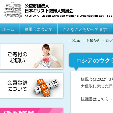
Main menu
ホーム
Skip to primary content
Skip to secondary content
矯風会について
こんなことをやってます
Home
お知らせ
ロシ
ロシアのウク
対する抗議書
矯風会は2022
ナ侵攻に乗じた日
抗議書はこちら