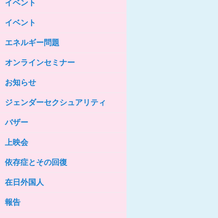
イベント
女性の家HELP ネットワークニュー
ス No.85
イベント
女性の家HELP ネットワークニュー
ス No.84
エネルギー問題
女性の家HELP ネットワークニュー
ス No.83
オンラインセミナー
女性の家HELP ネットワークニュー
ス No.82
お知らせ
女性の家HELP ネットワークニュー
ジェンダーセクシュアリティ
ス No.81
バザー
女性の家HELP ネットワークニュー
ス No.80
上映会
女性の家HELP ネットワークニュー
ス No.79
依存症とその回復
女性の家HELP ネットワークニュー
ス No.78
在日外国人
女性の家HELP ネットワークニュー
報告
ス No.77