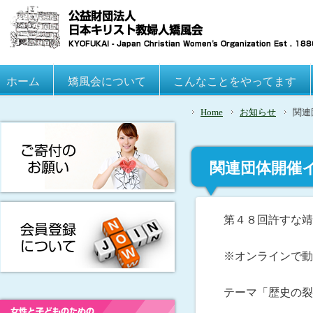
Main menu
ホーム
Skip to primary content
Skip to secondary content
矯風会について
こんなことをやってます
Home
お知らせ
関連
関連団体開催
京集会（オン
第４８回許すな靖
※オンラインで動
テーマ「歴史の裂