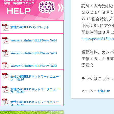
講師：大野光明さ
２０２１年８月１５
８.15 集会特設ブ
下記 URL にア
女性の家HELPパンフレット
配信時間は 8 月 1
https://peace815libe
Women’s Shelter HELP News No84
視聴無料、カンパ
Women’s Shelter HELP News No83
主催：８．１５東
委員会
Women’s Shelter HELP News No82
女性の家HELP ネットワークニュー
チラシはこちら
Women’s Shelter HELP News No81
ス No.97
女性の家HELP ネットワークニュー
カテゴリー
お知らせ
Women’s Shelter HELP News No80
ス No.96
女性の家HELP ネットワークニュー
Women’s Shelter HELP News No79
ス No.95