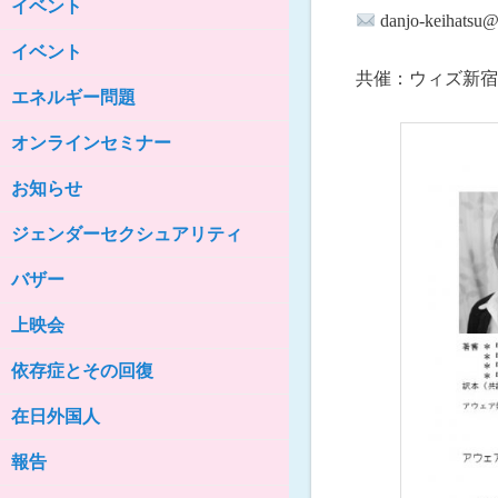
イベント
女性の家HELP ネットワークニュー
danjo-keihatsu@
ス No.85
イベント
女性の家HELP ネットワークニュー
ス No.84
共催：ウィズ新宿
エネルギー問題
女性の家HELP ネットワークニュー
ス No.83
オンラインセミナー
女性の家HELP ネットワークニュー
ス No.82
お知らせ
女性の家HELP ネットワークニュー
ジェンダーセクシュアリティ
ス No.81
バザー
女性の家HELP ネットワークニュー
ス No.80
上映会
女性の家HELP ネットワークニュー
ス No.79
依存症とその回復
女性の家HELP ネットワークニュー
ス No.78
在日外国人
女性の家HELP ネットワークニュー
報告
ス No.77