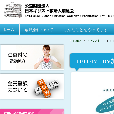
Main menu
ホーム
Skip to primary content
Skip to secondary content
矯風会について
こんなことをやってます
Home
イベント
11
11/11~1
（オンライン