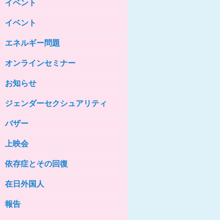
イベント
女性の家HELP ネットワークニュー
ス No.85
イベント
女性の家HELP ネットワークニュー
ス No.84
エネルギー問題
女性の家HELP ネットワークニュー
ス No.83
オンラインセミナー
女性の家HELP ネットワークニュー
ス No.82
お知らせ
女性の家HELP ネットワークニュー
ジェンダーセクシュアリティ
ス No.81
バザー
女性の家HELP ネットワークニュー
ス No.80
上映会
女性の家HELP ネットワークニュー
ス No.79
依存症とその回復
女性の家HELP ネットワークニュー
ス No.78
在日外国人
女性の家HELP ネットワークニュー
報告
ス No.77