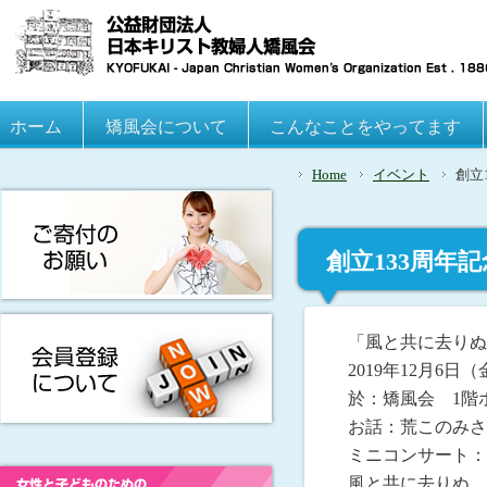
Main menu
ホーム
Skip to primary content
Skip to secondary content
矯風会について
こんなことをやってます
Home
イベント
創立
創立133周年
「風と共に去りぬ
2019年12月6日
於：矯風会 1階
お話：荒このみさ
ミニコンサート：
風と共に去りぬ 