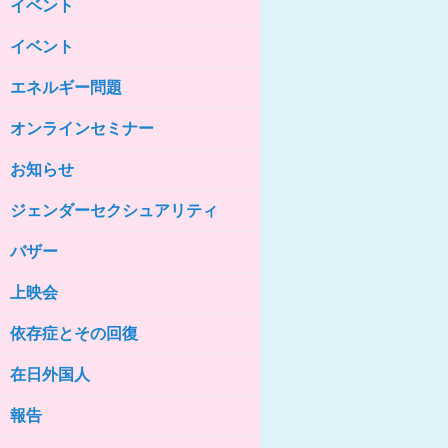
イベント
女性の家HELP ネットワークニュー
ス No.85
イベント
女性の家HELP ネットワークニュー
ス No.84
エネルギー問題
女性の家HELP ネットワークニュー
ス No.83
オンラインセミナー
女性の家HELP ネットワークニュー
ス No.82
お知らせ
女性の家HELP ネットワークニュー
ジェンダーセクシュアリティ
ス No.81
バザー
女性の家HELP ネットワークニュー
ス No.80
上映会
女性の家HELP ネットワークニュー
ス No.79
依存症とその回復
女性の家HELP ネットワークニュー
ス No.78
在日外国人
女性の家HELP ネットワークニュー
報告
ス No.77