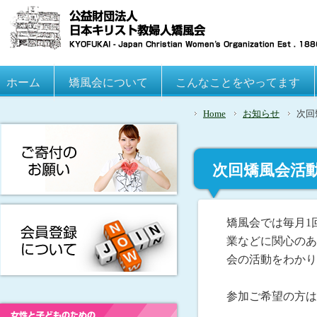
Main menu
ホーム
Skip to primary content
Skip to secondary content
矯風会について
こんなことをやってます
Home
お知らせ
次回
次回矯風会活動
矯風会では毎月1
業などに関心のあ
会の活動をわかり
参加ご希望の方は前