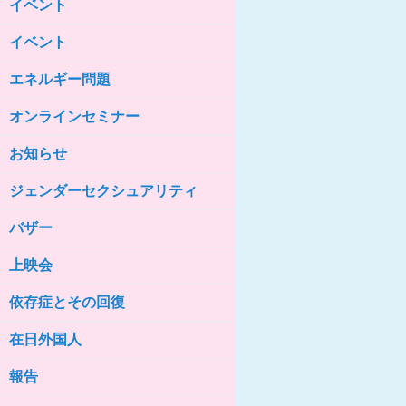
イベント
女性の家HELP ネットワークニュー
ス No.85
イベント
女性の家HELP ネットワークニュー
ス No.84
エネルギー問題
女性の家HELP ネットワークニュー
ス No.83
オンラインセミナー
女性の家HELP ネットワークニュー
ス No.82
お知らせ
女性の家HELP ネットワークニュー
ジェンダーセクシュアリティ
ス No.81
バザー
女性の家HELP ネットワークニュー
ス No.80
上映会
女性の家HELP ネットワークニュー
ス No.79
依存症とその回復
女性の家HELP ネットワークニュー
ス No.78
在日外国人
女性の家HELP ネットワークニュー
報告
ス No.77