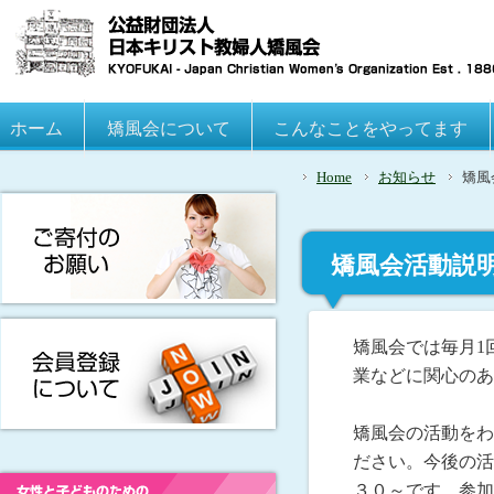
Main menu
ホーム
Skip to primary content
Skip to secondary content
矯風会について
こんなことをやってます
Home
お知らせ
矯風
矯風会活動説明
～です
矯風会では毎月1
業などに関心のあ
矯風会の活動をわ
ださい。今後の活動
３０～です。参加