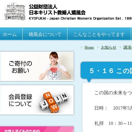
Main menu
ホーム
Skip to primary content
Skip to secondary content
矯風会について
こんなことをやってます
Home
お知らせ
講演
５・１６ こ
この国の未来をつ
日時： 2017年5
礼拝 10：30～11