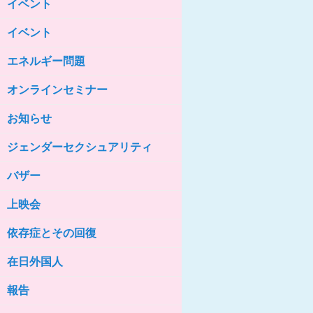
イベント
女性の家HELP ネットワークニュー
ス No.85
イベント
女性の家HELP ネットワークニュー
ス No.84
エネルギー問題
女性の家HELP ネットワークニュー
ス No.83
オンラインセミナー
女性の家HELP ネットワークニュー
ス No.82
お知らせ
女性の家HELP ネットワークニュー
ジェンダーセクシュアリティ
ス No.81
バザー
女性の家HELP ネットワークニュー
ス No.80
上映会
女性の家HELP ネットワークニュー
ス No.79
依存症とその回復
女性の家HELP ネットワークニュー
ス No.78
在日外国人
女性の家HELP ネットワークニュー
報告
ス No.77