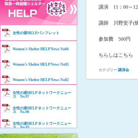
講演 11：00～12
講師 川野安子(
女性の家HELPパンフレット
参加費 500円
Women’s Shelter HELP News No84
ちらしはこちら
Women’s Shelter HELP News No83
カテゴリー
講演会
Women’s Shelter HELP News No82
女性の家HELP ネットワークニュー
Women’s Shelter HELP News No81
ス No.97
女性の家HELP ネットワークニュー
Women’s Shelter HELP News No80
ス No.96
女性の家HELP ネットワークニュー
Women’s Shelter HELP News No79
ス No.95