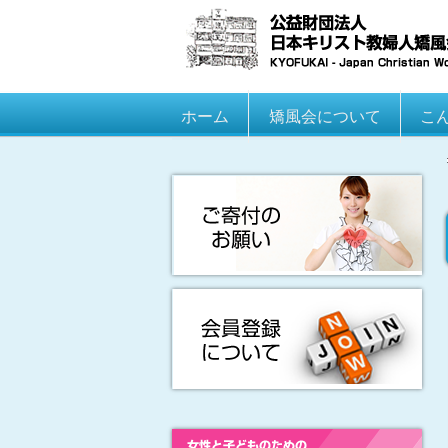
Main menu
ホーム
Skip to primary content
Skip to secondary content
矯風会について
こ