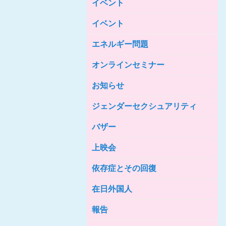
イベント
女性の家HELP ネットワークニュー
ス No.85
イベント
女性の家HELP ネットワークニュー
ス No.84
エネルギー問題
女性の家HELP ネットワークニュー
ス No.83
オンラインセミナー
女性の家HELP ネットワークニュー
ス No.82
お知らせ
女性の家HELP ネットワークニュー
ジェンダーセクシュアリティ
ス No.81
バザー
女性の家HELP ネットワークニュー
ス No.80
上映会
女性の家HELP ネットワークニュー
ス No.79
依存症とその回復
女性の家HELP ネットワークニュー
ス No.78
在日外国人
女性の家HELP ネットワークニュー
報告
ス No.77