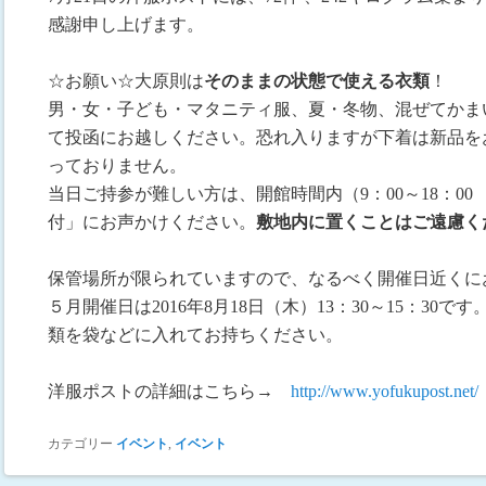
感謝申し上げます。
☆お願い☆大原則は
そのままの状態で使える衣類
！
男・女・子ども・マタニティ服、夏・冬物、混ぜてかま
て投函にお越しください。恐れ入りますが下着は新品を
っておりません。
当日ご持参が難しい方は、開館時間内（9：00～18：0
付」にお声かけください。
敷地内に置くことはご遠慮く
保管場所が限られていますので、なるべく開催日近くに
５月開催日は2016年8月18日（木）13：30～15：3
類を袋などに入れてお持ちください。
洋服ポストの詳細はこちら→
http://www.yofukupost.net/
カテゴリー
イベント
,
イベント