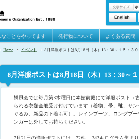
んなことをやってます
発行物について
よくある質問
Home
イベント
8月洋服ポストは8月18日（木）13：30～１５：３０
8月洋服ポストは8月18日（木）13：30～
矯風会では毎月第3木曜日に本館前庭にて洋服ポスト（
られる衣類全般受け付けています（着物、帯、靴、サン
ぐるみ、新品の下着も可）。レインブーツ、ロングブー
ンガーは外してお持ちください。
7月21日の洋服ポストには、72件 、242キログラム集