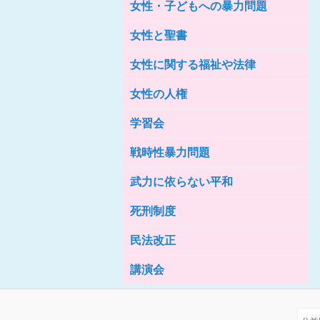
女性・子どもへの暴力問題
女性の家HELP ネットワークニュー
ス No.76
女性と聖書
女性に関する福祉や法律
女性の人権
学習会
戦時性暴力問題
武力に依らない平和
死刑制度
民法改正
講演会