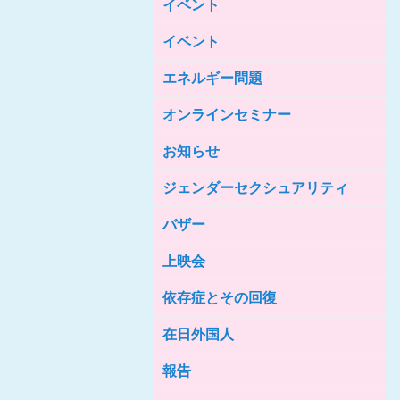
イベント
女性の家HELP ネットワークニュー
ス No.85
イベント
女性の家HELP ネットワークニュー
ス No.84
エネルギー問題
女性の家HELP ネットワークニュー
ス No.83
オンラインセミナー
女性の家HELP ネットワークニュー
ス No.82
お知らせ
女性の家HELP ネットワークニュー
ジェンダーセクシュアリティ
ス No.81
バザー
女性の家HELP ネットワークニュー
ス No.80
上映会
女性の家HELP ネットワークニュー
ス No.79
依存症とその回復
女性の家HELP ネットワークニュー
ス No.78
在日外国人
女性の家HELP ネットワークニュー
報告
ス No.77