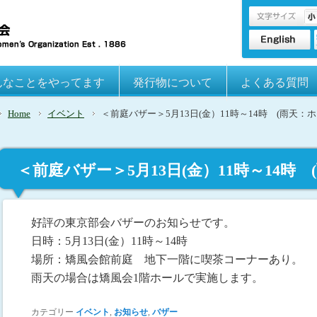
んなことをやってます
発行物について
よくある質問
Home
イベント
＜前庭バザー＞5月13日(金）11時～14時 (雨
＜前庭バザー＞5月13日(金）11時～14
好評の東京部会バザーのお知らせです。
日時：5月13日(金）11時～14時
場所：矯風会館前庭 地下一階に喫茶コーナーあり。
雨天の場合は矯風会1階ホールで実施します。
カテゴリー
イベント
,
お知らせ
,
バザー