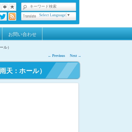
Select Language
▼
お問い合わせ
天：ホール）
←
Previous
Next
→
時 (雨天：ホール）