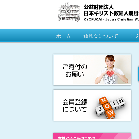
Main menu
ホーム
Skip to primary content
Skip to secondary content
矯風会について
こ