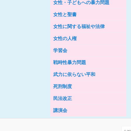
女性・子どもへの暴力問題
女性の家HELP ネットワークニュー
ス No.76
女性と聖書
女性に関する福祉や法律
女性の人権
学習会
戦時性暴力問題
武力に依らない平和
死刑制度
民法改正
講演会