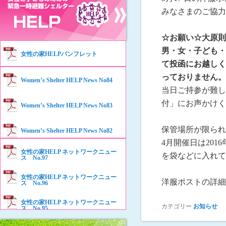
みなさまのご協力
☆お願い☆
大原則
男・女・子ども・
女性の家HELPパンフレット
て投函にお越しく
っておりません。
Women’s Shelter HELP News No84
当日ご持参が難し
付」にお声かけく
Women’s Shelter HELP News No83
保管場所が限られ
Women’s Shelter HELP News No82
4月開催日は2016
女性の家HELP ネットワークニュー
を袋などに入れて
Women’s Shelter HELP News No81
ス No.97
女性の家HELP ネットワークニュー
洋服ポストの詳
Women’s Shelter HELP News No80
ス No.96
女性の家HELP ネットワークニュー
カテゴリー
お知らせ
Women’s Shelter HELP News No79
ス No.95