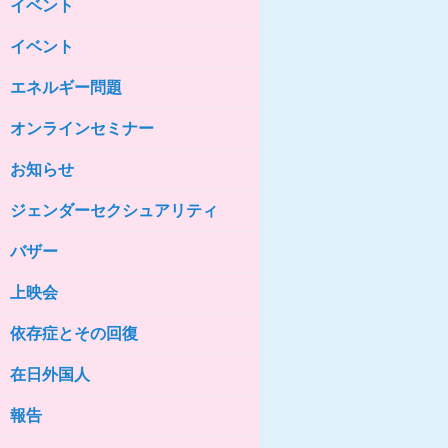
イベント
女性の家HELP ネットワークニュー
ス No.85
イベント
女性の家HELP ネットワークニュー
ス No.84
エネルギー問題
女性の家HELP ネットワークニュー
ス No.83
オンラインセミナー
女性の家HELP ネットワークニュー
ス No.82
お知らせ
女性の家HELP ネットワークニュー
ジェンダーセクシュアリティ
ス No.81
バザー
女性の家HELP ネットワークニュー
ス No.80
上映会
女性の家HELP ネットワークニュー
ス No.79
依存症とその回復
女性の家HELP ネットワークニュー
ス No.78
在日外国人
女性の家HELP ネットワークニュー
報告
ス No.77