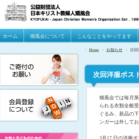
Main menu
ホーム
Skip to primary content
Skip to secondary content
矯風会について
こんなことをやってます
Home
お知らせ
次回
次回洋服ポスト
矯風会では毎月第
られる衣類全般受
ぐるみ、新品の下
ンガーは外してお
3月17 日の洋服