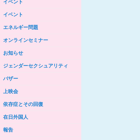
イベント
女性の家HELP ネットワークニュー
ス No.85
イベント
女性の家HELP ネットワークニュー
ス No.84
エネルギー問題
女性の家HELP ネットワークニュー
ス No.83
オンラインセミナー
女性の家HELP ネットワークニュー
ス No.82
お知らせ
女性の家HELP ネットワークニュー
ジェンダーセクシュアリティ
ス No.81
バザー
女性の家HELP ネットワークニュー
ス No.80
上映会
女性の家HELP ネットワークニュー
ス No.79
依存症とその回復
女性の家HELP ネットワークニュー
ス No.78
在日外国人
女性の家HELP ネットワークニュー
報告
ス No.77