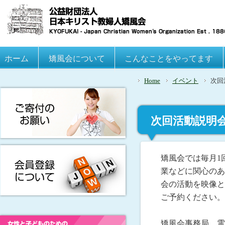
Main menu
ホーム
Skip to primary content
Skip to secondary content
矯風会について
こんなことをやってます
Home
イベント
次回
次回活動説明会
矯風会では毎月1
業などに関心のあ
会の活動を映像と
ご予約ください。
矯風会事務局 