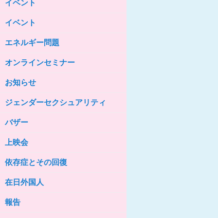
イベント
女性の家HELP ネットワークニュー
ス No.85
イベント
女性の家HELP ネットワークニュー
ス No.84
エネルギー問題
女性の家HELP ネットワークニュー
ス No.83
オンラインセミナー
女性の家HELP ネットワークニュー
ス No.82
お知らせ
女性の家HELP ネットワークニュー
ジェンダーセクシュアリティ
ス No.81
バザー
女性の家HELP ネットワークニュー
ス No.80
上映会
女性の家HELP ネットワークニュー
ス No.79
依存症とその回復
女性の家HELP ネットワークニュー
ス No.78
在日外国人
女性の家HELP ネットワークニュー
報告
ス No.77