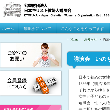
Main menu
ホーム
Skip to primary content
Skip to secondary content
矯風会について
こんなことをやってます
Home
お知らせ
講演
講演会 いの
日本で初めの女性
1886年（明治1
それはからゆきさ
女性と子どもの人
矯風会 性・人権
共に私たちの問題