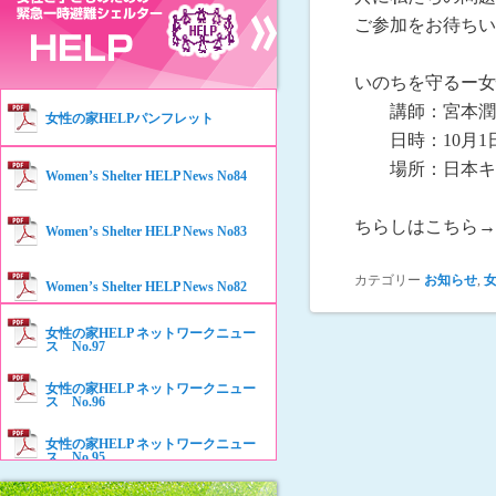
ご参加をお待ちい
いのちを守るー
講師：宮本潤子
女性の家HELPパンフレット
日時：10月1日(
場所：日本キリ
Women’s Shelter HELP News No84
ちらしはこちら→
Women’s Shelter HELP News No83
カテゴリー
お知らせ
,
Women’s Shelter HELP News No82
女性の家HELP ネットワークニュー
Women’s Shelter HELP News No81
ス No.97
女性の家HELP ネットワークニュー
Women’s Shelter HELP News No80
ス No.96
女性の家HELP ネットワークニュー
Women’s Shelter HELP News No79
ス No.95