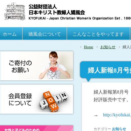
Main menu
ホーム
Skip to primary content
Skip to secondary content
矯風会について
こんなことをやってます
Home
お知らせ
婦人
婦人新報8月
婦人新報第8月号
好評販売中です。
→
http://kyofukai
カテゴリー
お知らせ