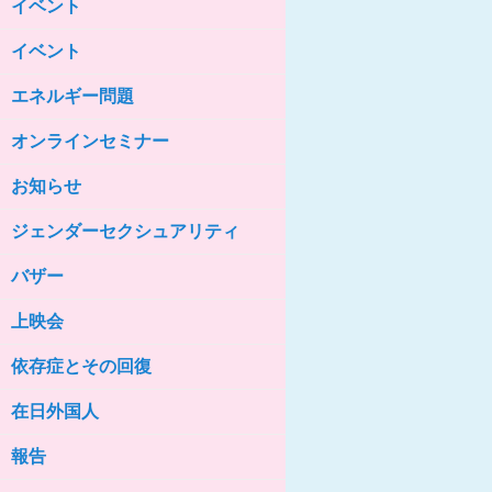
イベント
女性の家HELP ネットワークニュー
ス No.85
イベント
女性の家HELP ネットワークニュー
ス No.84
エネルギー問題
女性の家HELP ネットワークニュー
ス No.83
オンラインセミナー
女性の家HELP ネットワークニュー
ス No.82
お知らせ
女性の家HELP ネットワークニュー
ジェンダーセクシュアリティ
ス No.81
バザー
女性の家HELP ネットワークニュー
ス No.80
上映会
女性の家HELP ネットワークニュー
ス No.79
依存症とその回復
女性の家HELP ネットワークニュー
ス No.78
在日外国人
女性の家HELP ネットワークニュー
報告
ス No.77