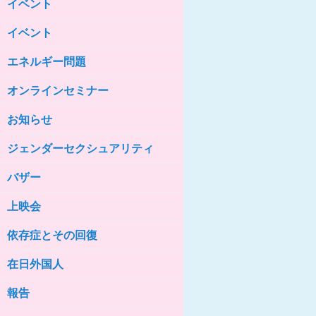
イベント
女性の家HELP ネットワークニュー
ス No.85
イベント
女性の家HELP ネットワークニュー
ス No.84
エネルギー問題
女性の家HELP ネットワークニュー
ス No.83
オンラインセミナー
女性の家HELP ネットワークニュー
ス No.82
お知らせ
女性の家HELP ネットワークニュー
ジェンダーセクシュアリティ
ス No.81
バザー
女性の家HELP ネットワークニュー
ス No.80
上映会
女性の家HELP ネットワークニュー
ス No.79
依存症とその回復
女性の家HELP ネットワークニュー
ス No.78
在日外国人
女性の家HELP ネットワークニュー
報告
ス No.77