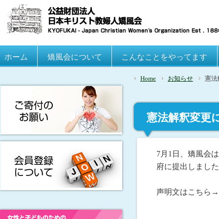
Main menu
ホーム
Skip to primary content
Skip to secondary content
矯風会について
こんなことをやってます
Home
お知らせ
憲法
憲法解釈変更
7月1日、矯風会
府に提出しました
声明文はこちら→