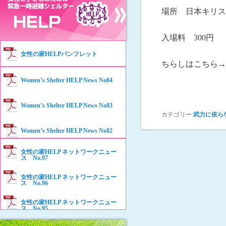
場所 日本キリス
入場料 300円
女性の家HELPパンフレット
ちらしはこちら→
Women’s Shelter HELP News No84
Women’s Shelter HELP News No83
カテゴリー
武力に依ら
Women’s Shelter HELP News No82
女性の家HELP ネットワークニュー
Women’s Shelter HELP News No81
ス No.97
女性の家HELP ネットワークニュー
Women’s Shelter HELP News No80
ス No.96
女性の家HELP ネットワークニュー
Women’s Shelter HELP News No79
ス No.95