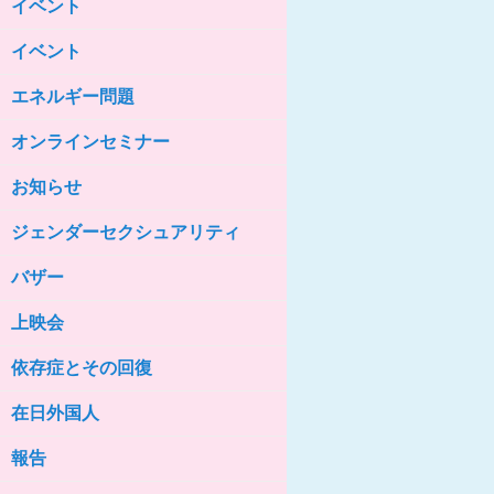
イベント
女性の家HELP ネットワークニュー
ス No.85
イベント
女性の家HELP ネットワークニュー
ス No.84
エネルギー問題
女性の家HELP ネットワークニュー
ス No.83
オンラインセミナー
女性の家HELP ネットワークニュー
ス No.82
お知らせ
女性の家HELP ネットワークニュー
ジェンダーセクシュアリティ
ス No.81
バザー
女性の家HELP ネットワークニュー
ス No.80
上映会
女性の家HELP ネットワークニュー
ス No.79
依存症とその回復
女性の家HELP ネットワークニュー
ス No.78
在日外国人
女性の家HELP ネットワークニュー
報告
ス No.77