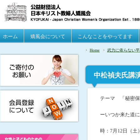
Main menu
ホーム
Skip to primary content
Skip to secondary content
矯風会について
こんなことをやってます
Home
武力に依らない平
中松禎夫氏講
テーマ 「秘密保
ーいつか来た道に
時：7月12日（土）