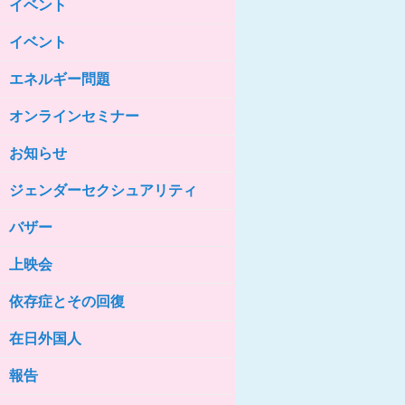
イベント
女性の家HELP ネットワークニュー
ス No.85
イベント
女性の家HELP ネットワークニュー
ス No.84
エネルギー問題
女性の家HELP ネットワークニュー
ス No.83
オンラインセミナー
女性の家HELP ネットワークニュー
ス No.82
お知らせ
女性の家HELP ネットワークニュー
ジェンダーセクシュアリティ
ス No.81
バザー
女性の家HELP ネットワークニュー
ス No.80
上映会
女性の家HELP ネットワークニュー
ス No.79
依存症とその回復
女性の家HELP ネットワークニュー
ス No.78
在日外国人
女性の家HELP ネットワークニュー
報告
ス No.77