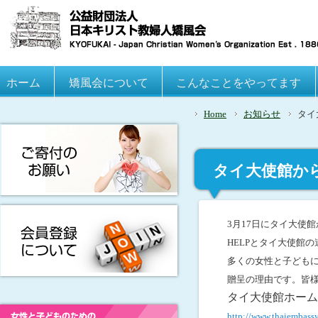
Main menu
ホーム
Skip to primary content
Skip to secondary content
矯風会について
こんなことをやってます
Home
お知らせ
タイ
タイ大使館か
3月17日にタイ大使館か
HELPとタイ大使館
多くの女性と子どもに
贈呈の理由です。皆
タイ大使館ホーム
http://www.thaiembassy