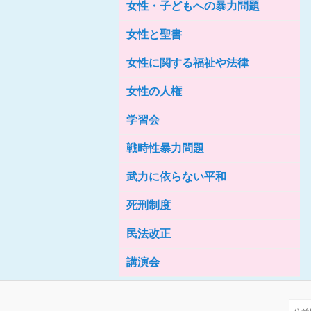
女性・子どもへの暴力問題
女性の家HELP ネットワークニュー
ス No.76
女性と聖書
女性に関する福祉や法律
女性の人権
学習会
戦時性暴力問題
武力に依らない平和
死刑制度
民法改正
講演会