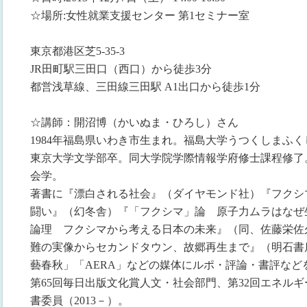
☆場所:女性就業支援センター 第1セミナー室
東京都港区芝5-35-3
JR田町駅三田口（西口）から徒歩3分
都営浅草線、三田線三田駅 A1出口から徒歩1分
☆講師：開沼博（かいぬま・ひろし）さん
1984年福島県いわき市生まれ。福島大学うつくしまふ
東京大学文学部卒。同大学院学際情報学府修士課程修了
会学。
著書に『漂白される社会』（ダイヤモンド社）『フクシ
闘い』（幻冬舎）『「フクシマ」論 原子力ムラはなぜ
論理 フクシマから考える日本の未来』（同、佐藤栄佐
難の実像からセカンドタウン、故郷再生まで』（明石書
藝春秋」「AERA」などの媒体にルポ・評論・書評など
第65回毎日出版文化賞人文・社会部門、第32回エネル
書委員（2013－）。