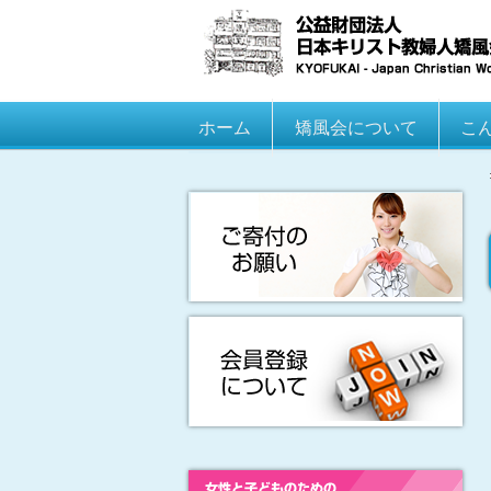
Main menu
ホーム
Skip to primary content
Skip to secondary content
矯風会について
こ