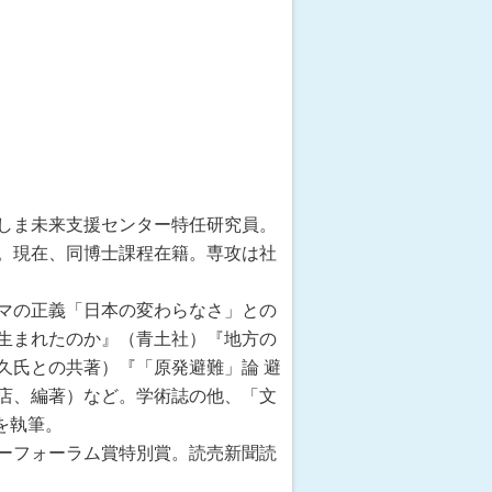
くしま未来支援センター特任研究員。
。現在、同博士課程在籍。専攻は社
マの正義「日本の変わらなさ」との
生まれたのか』（青土社）『地方の
久氏との共著）『「原発避難」論 避
店、編著）など。学術誌の他、「文
を執筆。
ギーフォーラム賞特別賞。読売新聞読