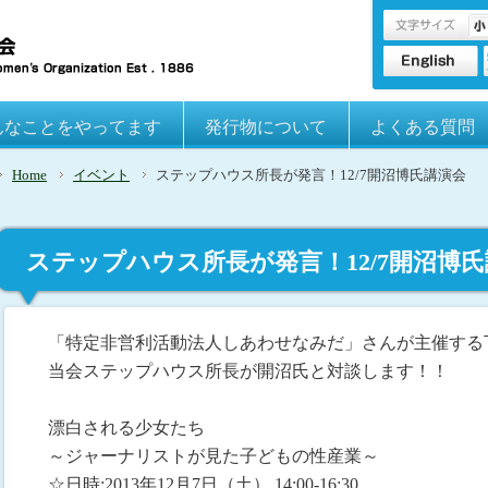
んなことをやってます
発行物について
よくある質問
Home
イベント
ステップハウス所長が発言！12/7開沼博氏講演会
ステップハウス所長が発言！12/7開沼博
「特定非営利活動法人しあわせなみだ」さんが主催する
当会ステップハウス所長が開沼氏と対談します！！
漂白される少女たち
～ジャーナリストが見た子どもの性産業～
☆日時:2013年12月7日（土） 14:00-16:30