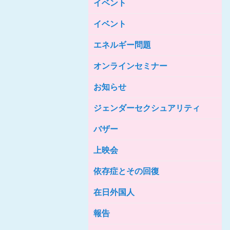
イベント
女性の家HELP ネットワークニュー
ス No.85
イベント
女性の家HELP ネットワークニュー
ス No.84
エネルギー問題
女性の家HELP ネットワークニュー
ス No.83
オンラインセミナー
女性の家HELP ネットワークニュー
ス No.82
お知らせ
女性の家HELP ネットワークニュー
ジェンダーセクシュアリティ
ス No.81
バザー
女性の家HELP ネットワークニュー
ス No.80
上映会
女性の家HELP ネットワークニュー
ス No.79
依存症とその回復
女性の家HELP ネットワークニュー
ス No.78
在日外国人
女性の家HELP ネットワークニュー
報告
ス No.77