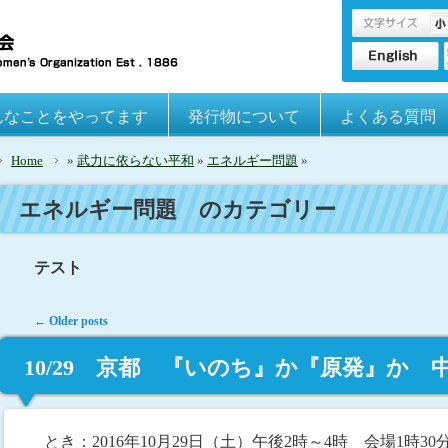
んなことをやってます
発行物について
よくある質問
Home
»
武力に依らない平和
»
エネルギー問題
»
エネルギー問題
のカテゴリー
テスト
Post navigation
←
Older posts
10/29 京都 『いのち』か『原発』か
とき：2016年10月29日（土）午後2時～4時 会場1時30