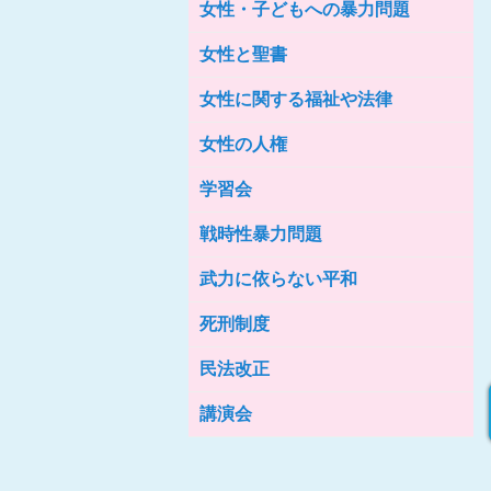
女性・子どもへの暴力問題
女性の家HELP ネットワークニュー
ス No.76
女性と聖書
女性に関する福祉や法律
女性の人権
学習会
戦時性暴力問題
武力に依らない平和
死刑制度
民法改正
講演会