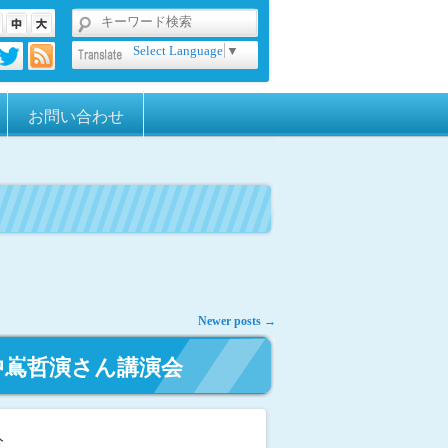
Select Language
▼
お問い合わせ
Newer posts
→
 中嶌哲演さん講演会
分