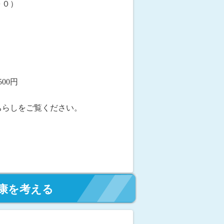
００）
00円
はちらしをご覧ください。
健康を考える