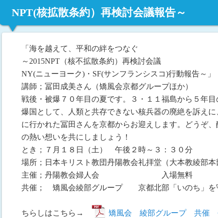
NPT(核拡散条約）再検討会議報告～
「海を越えて、平和の絆をつなぐ
～2015NPT（核不拡散条約）再検討会議
NY(ニューヨーク)・SF(サンフランシスコ)行動報告～」
講師；冨田成美さん（矯風会京都グループほか）
戦後・被爆７０年目の夏です。３・１１福島から５年目
爆国として、人類と共存できない核兵器の廃絶を訴えに、
に行かれた冨田さんを京都からお迎えします。どうぞ、
の熱い想いを共にしましょう！
とき；７月１８日（土） 午後２時～３：３０分
場所；日本キリスト教団丹陽教会礼拝堂（大本教綾部本
主催；丹陽教会婦人会 入場無料
共催； 矯風会綾部グループ 京都北部「いのち」を
ちらしはこちら→
矯風会 綾部グループ 共催 