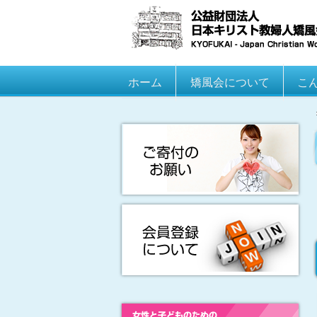
Main menu
ホーム
Skip to primary content
Skip to secondary content
矯風会について
こ