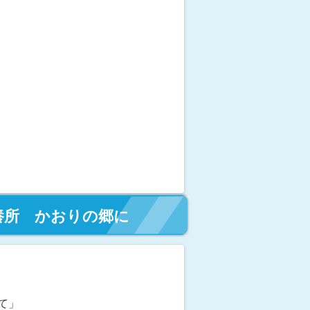
保養所 かおりの郷に
て」