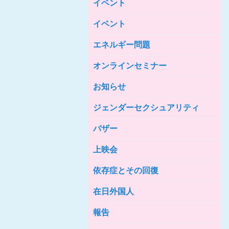
イベント
女性の家HELP ネットワークニュー
ス No.85
イベント
女性の家HELP ネットワークニュー
ス No.84
エネルギー問題
女性の家HELP ネットワークニュー
ス No.83
オンラインセミナー
女性の家HELP ネットワークニュー
ス No.82
お知らせ
女性の家HELP ネットワークニュー
ジェンダーセクシュアリティ
ス No.81
バザー
女性の家HELP ネットワークニュー
ス No.80
上映会
女性の家HELP ネットワークニュー
ス No.79
依存症とその回復
女性の家HELP ネットワークニュー
ス No.78
在日外国人
女性の家HELP ネットワークニュー
報告
ス No.77