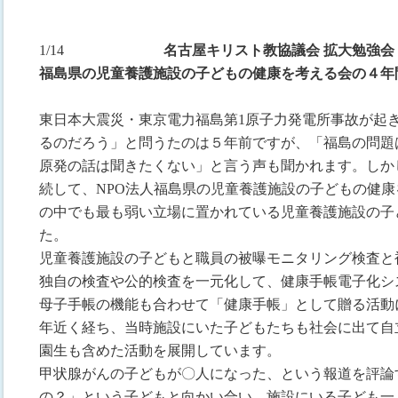
1/14
名古屋キリスト教協議会 拡大勉強会
福島県の児童養護施設の子どもの健康を考える会の４年
東日本大震災・東京電力福島第1原子力発電所事故が起
るのだろう」と問うたのは５年前ですが、「福島の問題
原発の話は聞きたくない」と言う声も聞かれます。しか
続して、NPO法人福島県の児童養護施設の子どもの健
の中でも最も弱い立場に置かれている児童養護施設の子
た。
児童養護施設の子どもと職員の被曝モニタリング検査と
独自の検査や公的検査を一元化して、健康手帳電子化シ
母子手帳の機能も合わせて「健康手帳」として贈る活動
年近く経ち、当時施設にいた子どもたちも社会に出て自
園生も含めた活動を展開しています。
甲状腺がんの子どもが〇人になった、という報道を評論
の？」という子どもと向かい合い、施設にいる子ども一