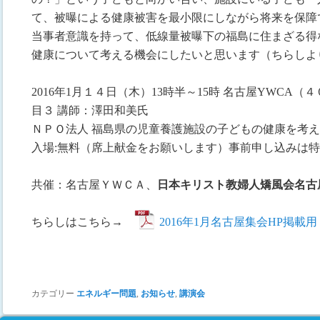
て、被曝による健康被害を最小限にしながら将来を保障
当事者意識を持って、低線量被曝下の福島に住まざる得
健康について考える機会にしたいと思います（ちらしよ
2016年1月１４日（木）13時半～15時 名古屋YWCA
目３ 講師：澤田和美氏
ＮＰＯ法人 福島県の児童養護施設の子どもの健康を考え
入場:無料（席上献金をお願いします）事前申し込みは
共催：名古屋ＹＷＣＡ、
日本キリスト教婦人矯風会名古
ちらしはこちら→
2016年1月名古屋集会HP掲載用
カテゴリー
エネルギー問題
,
お知らせ
,
講演会